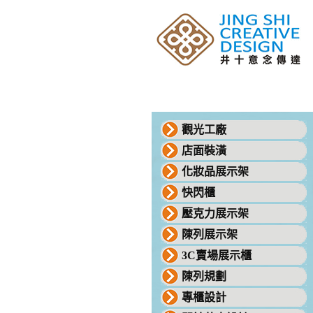
觀光工廠
店面裝潢
化妝品展示架
快閃櫃
壓克力展示架
陳列展示架
3C賣場展示櫃
陳列規劃
專櫃設計