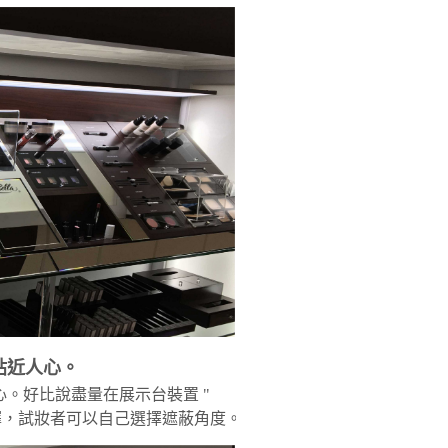
貼近人心。
。好比說盡量在展示台裝置 "
擇，試妝者可以自己選擇遮蔽角度。