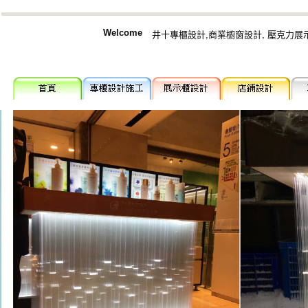
Welcome
井十專櫃設計,商業櫥窗設計, 壓克力展