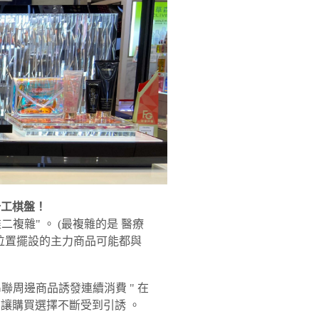
分工棋盤！
複雜" 。 (最複雜的是 醫療
每個位置擺設的主力商品可能都與
" 串聯周邊商品誘發連續消費 " 在
" 讓購買選擇不斷受到引誘 。