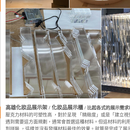
專櫃設計
專櫃設計
高雄化妝品展示架 / 化妝品展示櫃
/
比起各式的展示需求
壓克力材料的可塑性高 ，對於呈現 「精緻度」或是「建立
遇到需要這方面規劃，通常會首選這種材料。但這材料的利
割拼裝 ，這樣並沒有發揮材料最佳的效果。就算是完成了展示